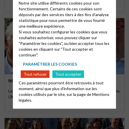
Notre site utilise différents cookies pour son
fonctionnement. Certains de ces cookies sont
déposés par des services tiers à des fins d'analyse
statistique pour nous permettre de vous fournir
une meilleure expérience.
Si vous souhaitez configurer les cookies que vous
souhaitez autoriser, vous pouvez cliquer sur
"Paramétrer les cookies", ou bien accepter tous les
cookies en cliquant sur "Tout accepter et
continuer".
PARAMÉTRER LES COOKIES
Tout refuser
Tout accepter
NOUVELLE ÉQUIPE POUR LE MANDAT 2022-2026
Ces paramètres pourront être retrouvés à tout
moment, ainsi que plus d'information sur les
Le pasteur Gianni Genre (Italie) est élu président de la Cepple,
cookies utilisés par le site, sur la page de
Mentions
Ulrich Rüsen Weinhold (France) comme …
légales.