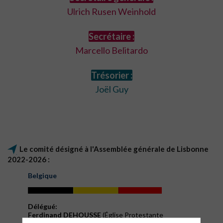
Ulrich Rusen Weinhold
Secrétaire :
Marcello Belitardo
Trésorier :
Joël Guy
Le comité désigné à l'Assemblée générale de Lisbonne
2022-2026 :
Belgique
Délégué:
Ferdinand DEHOUSSE
(Église Protestante