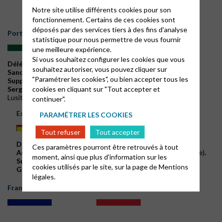
Unie de Belgique)
.
Suppléant:
Notre site utilise différents cookies pour son
J.H. BROUWER
(Église Protestante Unie de Belgique)
.
fonctionnement. Certains de ces cookies sont
déposés par des services tiers à des fins d'analyse
Portugal
statistique pour nous permettre de vous fournir
une meilleure expérience.
Si vous souhaitez configurer les cookies que vous
Délégué:
souhaitez autoriser, vous pouvez cliquer sur
Sandra REIS
(Église Évangélique Presbytérienne du Portugal)
.
"Paramétrer les cookies", ou bien accepter tous les
Suppléant:
cookies en cliquant sur "Tout accepter et
Sergio ALVES
(Église Catholique Apostolique Évangélique
Lusitanienne)
.
continuer".
Espagne
PARAMÉTRER LES COOKIES
Tout refuser
Tout accepter
Délégué:
Ces paramètres pourront être retrouvés à tout
Augusto Gil Miliam
, pasteur
(Église Évangélique Espagnole)
.
moment, ainsi que plus d'information sur les
Suppléant:
cookies utilisés par le site, sur la page de
Mentions
Gabriela LEAL
(Église Évangélique Espagnole)
.
légales.
France