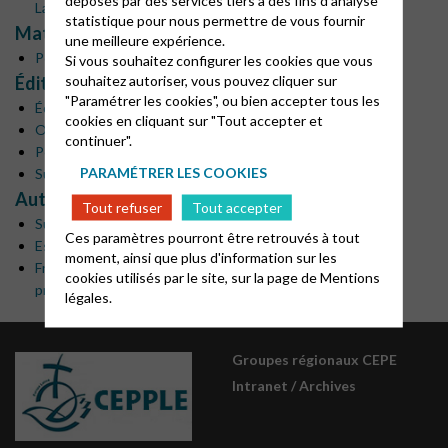
Lausanne
statistique pour nous permettre de vous fournir
Matériel catéchétique
une meilleure expérience.
Point KT
Si vous souhaitez configurer les cookies que vous
souhaitez autoriser, vous pouvez cliquer sur
Éditions
"Paramétrer les cookies", ou bien accepter tous les
Éditions Olivetan
cookies en cliquant sur "Tout accepter et
Office protestant d’Éditions chrétiennes
continuer".
Portugal : www.copic.pt
PARAMÉTRER LES COOKIES
Suisse : www.reformes.ch
Autres
Tout refuser
Tout accepter
Suisse : www.diaconie.ch
Ces paramètres pourront être retrouvés à tout
Espagne : Fondation Federico Fliedner www.fliedner.es
moment, ainsi que plus d'information sur les
France : Église protestante unie de France www.eglise-
cookies utilisés par le site, sur la page de
Mentions
protestante-unie.fr/lettre-d-infos
légales.
Groupes régionaux CEPE
Intranet / Archives