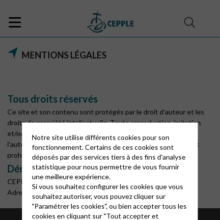
MENTIONS LÉGALES
Tous droits réservés
Ce site et son contenu sont protégés par le droit d’auteur et les
droits de propriété intellectuelle. Toute reproduction, imitation
et/ou exploitation partielle ou totale de ces marques, sans
Notre site utilise différents cookies pour son
l’autorisation expresse et écrite de la CEPPLE, est strictement
fonctionnement. Certains de ces cookies sont
prohibée
déposés par des services tiers à des fins d'analyse
statistique pour nous permettre de vous fournir
Dénomination, raison sociale
:
une meilleure expérience.
CEPPLE
Si vous souhaitez configurer les cookies que vous
Adresse Tél.
souhaitez autoriser, vous pouvez cliquer sur
"Paramétrer les cookies", ou bien accepter tous les
cookies en cliquant sur "Tout accepter et