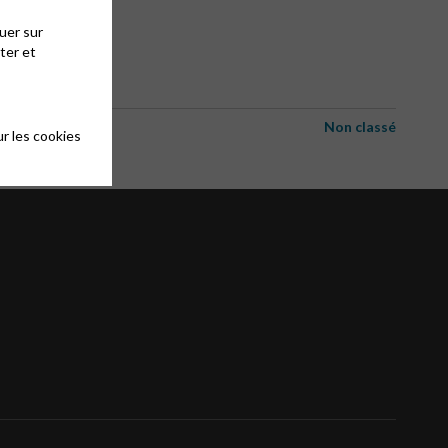
uer sur
ter et
Non classé
r les cookies