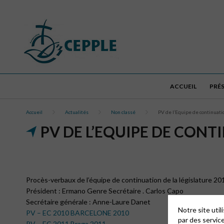
ACCUEIL
PRÉ
Accueil
Actualités
Non classé
PV de l’Equipe de continuat
PV DE L’EQUIPE DE CONT
Procès-verbaux de l’équipe de continuation de la législature 2
Président : Ermano Genre Secrétaire . Carlos Capo
Secrétaire générale : Anne-Laure Danet
Notre site uti
PV – EC 2010 BARCELONE 2010
par des servic
PV – EC 2011 Braga 2011