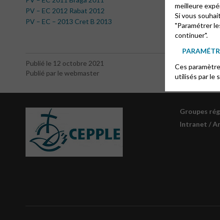
meilleure expé
PV – EC 2012 Rabat 2012
Si vous souhai
PV – EC – 2013 Cret B 2013
"Paramétrer le
continuer".
PARAMÉTRE
Publié le 12 octobre 2021
Ces paramètres
Publié par le webmaster
utilisés par le 
Groupes ré
Intranet / A