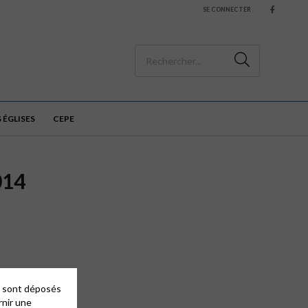
SE CONNECTER
 ÉGLISES
CEPE
014
es sont déposés
rnir une