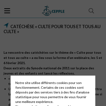
CATÉCHÈSE « CULTE POUR TOUS ET TOUS AU
CULTE »
La rencontre des catéchètes sur le thème de « Culte pour tous
et tous au culte » a eu lieu sous la forme d’un webinaire, les 5 et
6 février 2021.
Deux extraits du Synode national de 2011 sur la place des
jeunes et des enfants ont lancé les réflexions.
« Il faudra penser la dimension enfance et jeunesse dans
Notre site utilise différents cookies pour son
tous les cultes »
fonctionnement. Certains de ces cookies sont
Un rapporteur du synode qui disait :
« une église locale qui mettra
déposés par des services tiers à des fins d'analyse
la priorité sur ces orientations
dans son projet de vie
, même si
statistique pour nous permettre de vous fournir
actuellement il n’y a pas de jeunes, verra arriver la
une meilleure expérience.
dynamique familiale, le lien intergénérationnel. C’est