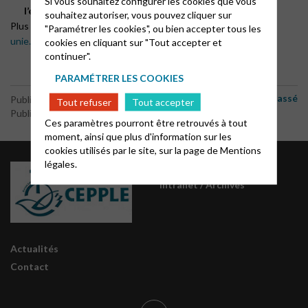
Si vous souhaitez configurer les cookies que vous
l’expérience que beaucoup d’églises ont pu faire.
souhaitez autoriser, vous pouvez cliquer sur
Plus d’information sur :
https://www.eglise-protestante-
"Paramétrer les cookies", ou bien accepter tous les
unie.fr/actualite/echos-du-webinaire-cate-24085-n1375
cookies en cliquant sur "Tout accepter et
continuer".
PARAMÉTRER LES COOKIES
Non classé
Publié le 5 octobre 2021
Tout refuser
Tout accepter
Publié par le webmaster
Ces paramètres pourront être retrouvés à tout
moment, ainsi que plus d'information sur les
cookies utilisés par le site, sur la page de
Mentions
légales.
Groupes régionaux CEPE
Intranet / Archives
Actualités
Contact