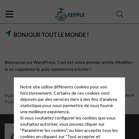
BONJOUR TOUT LE MONDE !
Bienvenue sur WordPress. Ceci est votre premier article. Modifiez-
le ou supprimez-le, puis commencez à écrire !
Notre site utilise différents cookies pour son
fonctionnement. Certains de ces cookies sont
Non classé
Publié le 12 mars 2021
déposés par des services tiers à des fins d'analyse
Publié par le webmaster
statistique pour nous permettre de vous fournir
une meilleure expérience.
Si vous souhaitez configurer les cookies que vous
souhaitez autoriser, vous pouvez cliquer sur
Groupes régionaux CEPE
"Paramétrer les cookies", ou bien accepter tous les
Intranet / Archives
cookies en cliquant sur "Tout accepter et