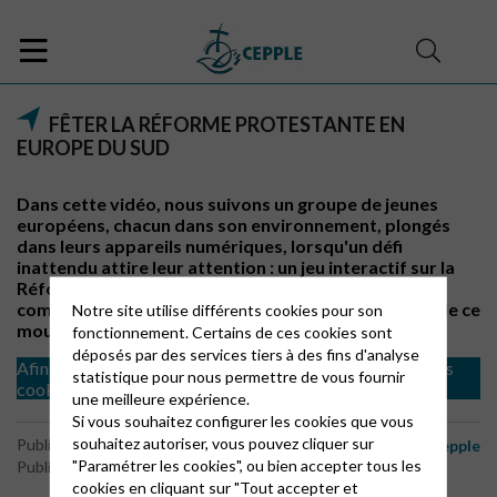
FÊTER LA RÉFORME PROTESTANTE EN
EUROPE DU SUD
Dans cette vidéo, nous suivons un groupe de jeunes
européens, chacun dans son environnement, plongés
dans leurs appareils numériques, lorsqu'un défi
inattendu attire leur attention : un jeu interactif sur la
Réforme protestante. Guidés par deux adultes, ils
commencent une enquête pour découvrir l’histoire de ce
Notre site utilise différents cookies pour son
mouvement.
fonctionnement. Certains de ces cookies sont
déposés par des services tiers à des fins d'analyse
Afin de visualiser les vidéos il est nécessaire d'accepter les
statistique pour nous permettre de vous fournir
cookies de type analytics
une meilleure expérience.
Si vous souhaitez configurer les cookies que vous
souhaitez autoriser, vous pouvez cliquer sur
-
Publié le 30 octobre 2024
Actualités des Églises
Cepple
"Paramétrer les cookies", ou bien accepter tous les
Publié par le webmaster
cookies en cliquant sur "Tout accepter et